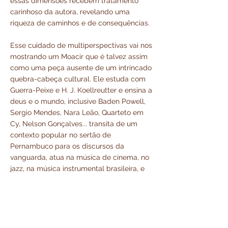
essas dimensões recebem tratamento
carinhoso da autora, revelando uma
riqueza de caminhos e de consequências.
Esse cuidado de multiperspectivas vai nos
mostrando um Moacir que é talvez assim
como uma peça ausente de um intrincado
quebra-cabeça cultural. Ele estuda com
Guerra-Peixe e H. J. Koellreutter e ensina a
deus e o mundo, inclusive Baden Powell,
Sergio Mendes, Nara Leão, Quarteto em
Cy, Nelson Gonçalves... transita de um
contexto popular no sertão de
Pernambuco para os discursos da
vanguarda, atua na música de cinema, no
jazz, na música instrumental brasileira, e
investe cada vez mais nos laços rítmicos
com a Mãe África.
Ah, que cada vez me sinto mais próximo
de Moacir (sendo ao mesmo tempo tão